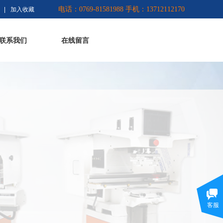
电话：0769-81581988 手机：13712112170
|
加入收藏
联系我们
在线留言
客服