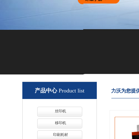
产品中心
Product list
力沃为您提
丝印机
移印机
印刷耗材