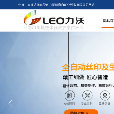
您好，欢迎访问
东莞市力沃精密自动化设备有限公司网站​
网站首
丝网印刷机整体解决方案供应商