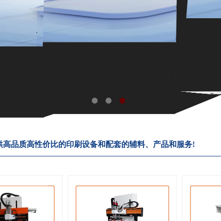
供高品质高性价比的印刷设备和配套的辅料、产品和服务!