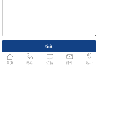
提交
首页
电话
短信
邮件
地址
地址：广东东莞市长安镇沙头社区S358省道788
号A栋三层
手机：13712112170
座机：0769-81581988
传真：0769-81581978
邮箱：1371491005@qq.com
力沃是专业的
全自动丝印机械设备厂家
，
全自动
移印机械设备厂家
，生产经营：
丝网印刷机
,
小
型平面丝印机设备
,
曲面丝印机
,
丝印机器
,
半自动
丝印机
,
定制丝印机
,
椭圆印花机
,
手动丝印机
,
双色