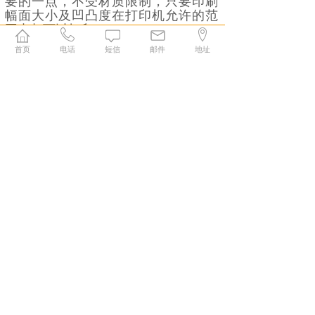
要的一点，不受材质限制，只要印刷
幅面大小及凹凸度在打印机允许的范
围内都可以打印。
首页
电话
短信
邮件
地址
上一篇：
第九届中国国际全印展延期举办及 “中国国际全印展·南京
巡展”启动的通知
下一篇：
丝网印刷结构简单易于规模化生产，是传统电极的替代品
地址：广东东莞市长安镇沙头社区S358省道788
号A栋三层
手机：13712112170
座机：0769-81581988
传真：0769-81581978
邮箱：1371491005@qq.com
力沃是专业的
全自动丝印机械设备厂家
，
全自动
移印机械设备厂家
，生产经营：
丝网印刷机
,
小
型平面丝印机设备
,
曲面丝印机
,
丝印机器
,
半自动
丝印机
,
定制丝印机
,
椭圆印花机
,
手动丝印机
,
双色
移印机
,
多色移印机
,
自动移印机
,
半自动移印机
,
四